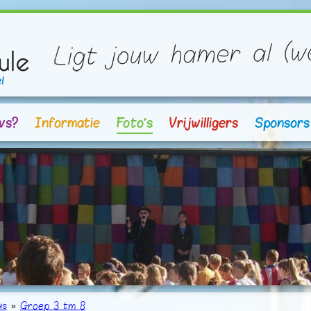
vs?
Informatie
Foto's
Vrijwilligers
Sponsors
us
»
Groep 3 tm 8