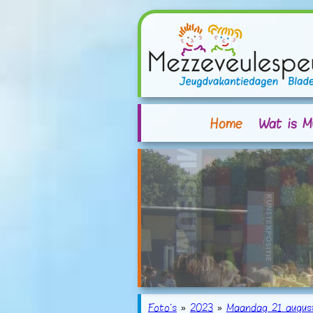
Home
Wat is M
Foto's
»
2023
»
Maandag 21 augus