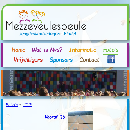
Home
Wat is Mvs?
Informatie
Foto's
Vrijwilligers
Sponsors
Contact
Foto's
»
2015
Vooraf '15